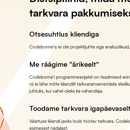
tarkvara pakkumisek
Otsesuhtlus kliendiga
Codeborne'is ei ole projektijuhte ega analüütikuid
Me räägime "ärikeelt"
Codeborne'i programmeerijatel on teadmised erine
nii ei lähe mõte kliendilt tarkvarainseneridele eksl
juhtuks, kui vahel oleks ka vahendaja.
Toodame tarkvara igapäevasel
Väärtuse kliendi jaoks loob töötav tarkvara. Codeb
esimesest nädalast.