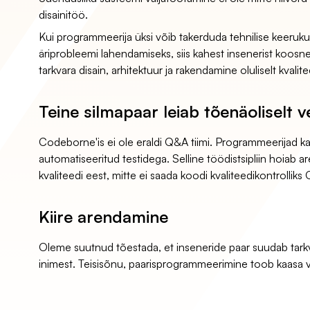
disainitöö.
Kui programmeerija üksi võib takerduda tehnilise keerukuse
äriprobleemi lahendamiseks, siis kahest insenerist koosne
tarkvara disain, arhitektuur ja rakendamine oluliselt kvalit
Teine silmapaar leiab tõenäoliselt v
Codeborne'is ei ole eraldi Q&A tiimi. Programmeerijad kat
automatiseeritud testidega. Selline töödistsipliin hoiab 
kvaliteedi eest, mitte ei saada koodi kvaliteedikontrolliks 
Kiire arendamine
Oleme suutnud tõestada, et inseneride paar suudab tarkvar
inimest. Teisisõnu, paarisprogrammeerimine toob kaasa 