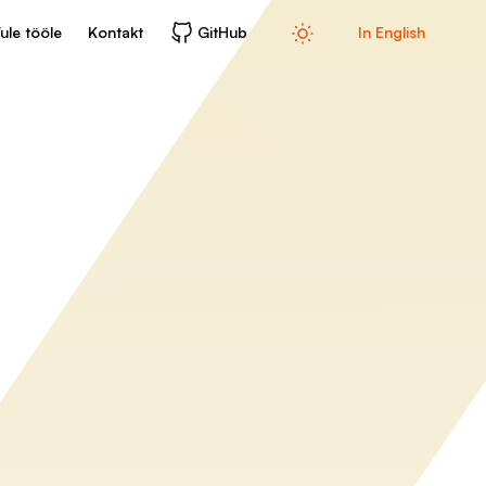
ule tööle
Kontakt
GitHub
In English