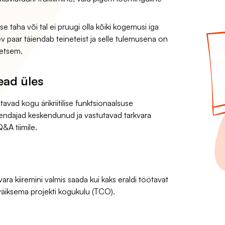
 taha või tal ei pruugi olla kõiki kogemusi iga
v paar täiendab teineteist ja selle tulemusena on
eetsem.
ead üles
avad kogu ärikriitilise funktsionaalsuse
arendajad keskendunud ja vastutavad tarkvara
Q&A tiimile.
a kiiremini valmis saada kui kaks eraldi töötavat
väiksema projekti kogukulu (TCO).