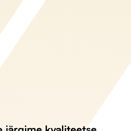
e järgime kvaliteetse