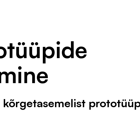
otüüpide
mine
 kõrgetasemelist prototüüp
rimine
tus ilma tegelike arenduskuludeta