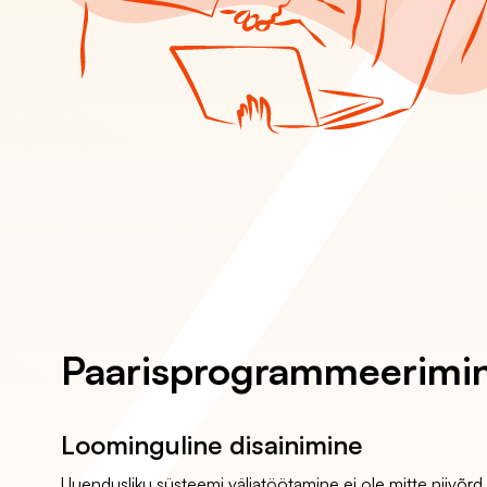
Paaris­programmeerimi
Loominguline disainimine
Uuendusliku süsteemi väljatöötamine ei ole mitte niivõrd 