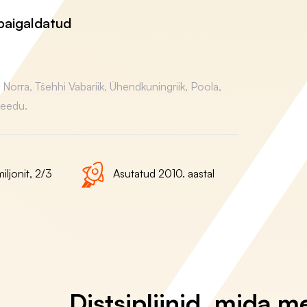
paigaldatud
orra, Tšehhi Vabariik, Ühendkuningriik, Poola,
Leedu.
iljonit, 2/3
Asutatud 2010. aastal
Distsipliinid, mida m