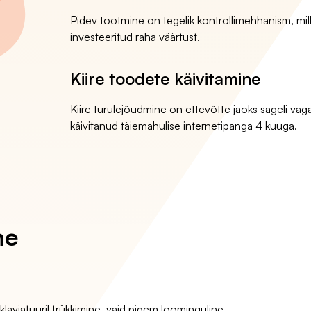
Pidev tootmine on tegelik kontrollimehhanism, mille
investeeritud raha väärtust.
Kiire toodete käivitamine
Kiire turulejõudmine on ettevõtte jaoks sageli väg
käivitanud täiemahulise internetipanga 4 kuuga.
ne
klaviatuuril trükkimine, vaid pigem loominguline