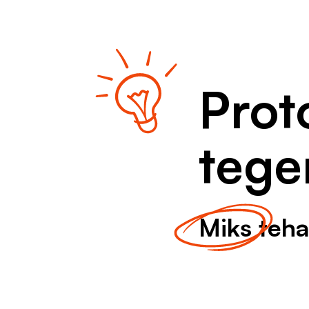
Prot
tege
Miks
teha
Äriideede validee
Avasta projekti tundma