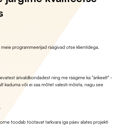
s
, meie programmeerijad räägivad otse klientidega.
vatest ärivaldkondadest ning me räägime ka "ärikeelt" -
ikult kaduma või ei saa mõtet valesti mõista, nagu see
t
orne toodab töötavat tarkvara iga päev alates projekti