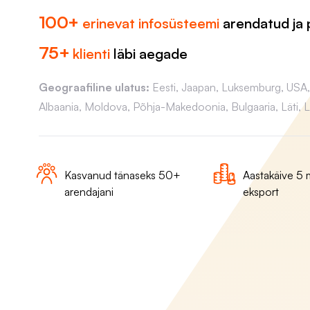
100+
erinevat infosüsteemi
arendatud ja 
75+
klienti
läbi aegade
Geograafiline ulatus:
Eesti, Jaapan, Luksemburg, USA, N
Albaania, Moldova, Põhja-Makedoonia, Bulgaaria, Läti, 
Kasvanud tänaseks 50+
Aastakäive 5 m
arendajani
eksport